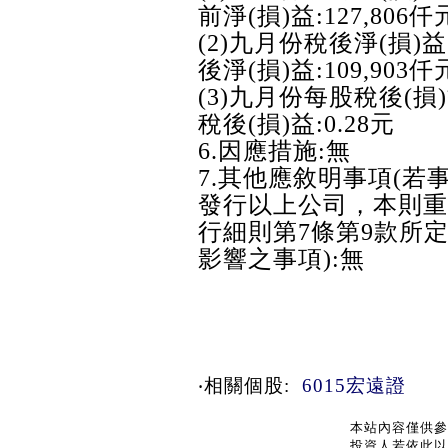
前淨(損)益:127,806仟
(2)九月份稅後淨(損)
後淨(損)益:109,903仟
(3)九月份每股稅後(損
稅後(損)益:0.28元
6.因應措施:無
7.其他應敘明事項(
發行以上公司，本則重
行細則第7條第9款所
影響之事項):無
‧相關個股:
6015宏遠證
本站內容僅供參
投資人若依此以