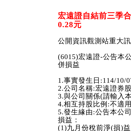
宏遠證自結前三季合
0.28元
公開資訊觀測站重大訊
(6015)宏遠證-公
併損益
1.事實發生日:114/10/0
2.公司名稱:宏遠證券
3.與公司關係(請輸入
4.相互持股比例:不適
5.發生緣由:公告本
損益：
(1)九月份稅前淨(損)